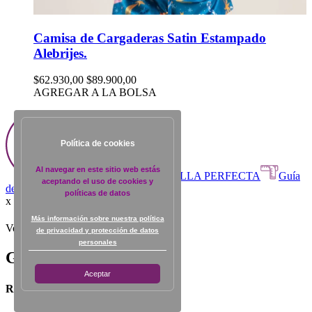
Camisa de Cargaderas Satin Estampado
Alebrijes.
$62.930,00
$89.900,00
AGREGAR A LA BOLSA
Política de cookies
Al navegar en este sitio web estás
ENCUENTRA TU TALLA PERFECTA
Guía
aceptando el uso de cookies y
de tallas
políticas de datos
x
Más información sobre nuestra política
Volver al inicio
de privacidad y protección de datos
personales
Guía de tallas
Aceptar
Ropa exterior ¿Cómo medirme?