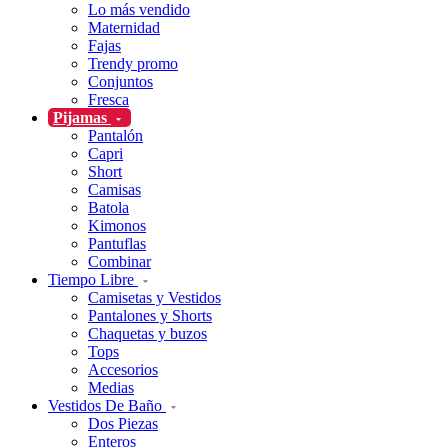
Lo más vendido
Maternidad
Fajas
Trendy promo
Conjuntos
Fresca
Pijamas
Pantalón
Capri
Short
Camisas
Batola
Kimonos
Pantuflas
Combinar
Tiempo Libre
Camisetas y Vestidos
Pantalones y Shorts
Chaquetas y buzos
Tops
Accesorios
Medias
Vestidos De Baño
Dos Piezas
Enteros