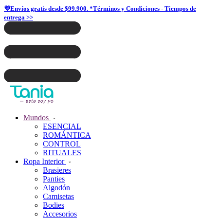
💜Envíos gratis desde $99.900. *Términos y Condiciones - Tiempos de
entrega >>
Mundos
ESENCIAL
ROMÁNTICA
CONTROL
RITUALES
Ropa Interior
Brasieres
Panties
Algodón
Camisetas
Bodies
Accesorios