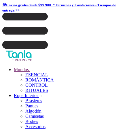
💜Envíos gratis desde $99.900. *Términos y Condiciones - Tiempos de
entrega >>
Mundos
ESENCIAL
ROMÁNTICA
CONTROL
RITUALES
Ropa Interior
Brasieres
Panties
Algodón
Camisetas
Bodies
Accesorios