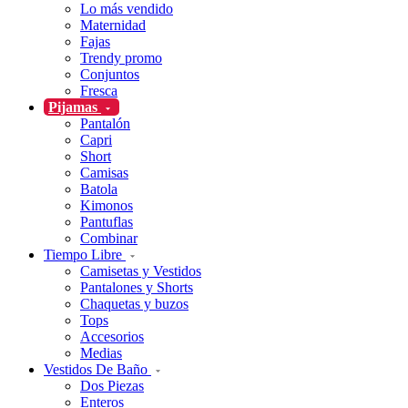
Lo más vendido
Maternidad
Fajas
Trendy promo
Conjuntos
Fresca
Pijamas
Pantalón
Capri
Short
Camisas
Batola
Kimonos
Pantuflas
Combinar
Tiempo Libre
Camisetas y Vestidos
Pantalones y Shorts
Chaquetas y buzos
Tops
Accesorios
Medias
Vestidos De Baño
Dos Piezas
Enteros