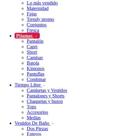
Lo más vendido
Maternidad
Fajas
Trendy promo
Conjuntos
Fresca
Pijamas
Pantalón
Capri
Short
Camisas
Batola
Kimonos
Pantuflas
Combinar
Tiempo Libre
Camisetas y Vestidos
Pantalones y Shorts
Chaquetas y buzos
Tops
Accesorios
Medias
Vestidos De Baño
Dos Piezas
Enteros