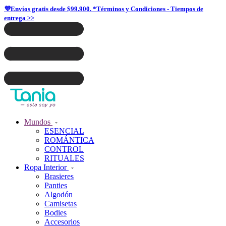
💜Envíos gratis desde $99.900. *Términos y Condiciones - Tiempos de
entrega >>
Mundos
ESENCIAL
ROMÁNTICA
CONTROL
RITUALES
Ropa Interior
Brasieres
Panties
Algodón
Camisetas
Bodies
Accesorios