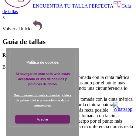
ENCUENTRA TU TALLA PERFECTA
Guía
de tallas
x
Volver al inicio
Guía de tallas
Ropa exterior ¿Cómo medirme?
Política de cookies
Busca tu talla de acuerdo a tus medidas:
Al navegar en este sitio web estás
A. Contorno de busto:
medida tomada con la cinta métrica
aceptando el uso de cookies y
sin holgura rodeando el cuerpo, pasando por el punto más
políticas de datos
saliente del busto y espalda formando una circunferencia lo
más recta posible.
Más información sobre nuestra política
B. Contorno de cintura:
medida tomada con la cinta métrica
de privacidad y protección de datos
sin holgura rodeando el cuerpo por la cintura natural
personales
formando una circunferencia lo más recta posible.
C. Contorno de caderas:
medida tomada con la cinta
Aceptar
métrica sin holgura rodeando el cuerpo por el punto más
saliente de la cadera formando una circunferencia nomás recta
posible.