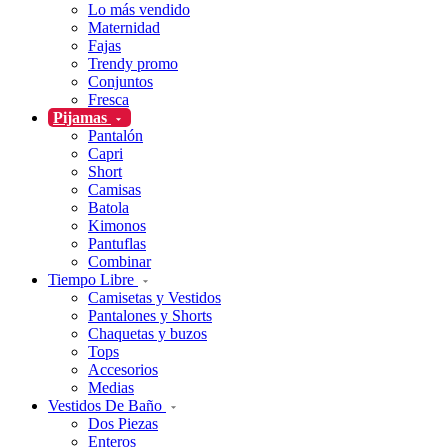
Lo más vendido
Maternidad
Fajas
Trendy promo
Conjuntos
Fresca
Pijamas
Pantalón
Capri
Short
Camisas
Batola
Kimonos
Pantuflas
Combinar
Tiempo Libre
Camisetas y Vestidos
Pantalones y Shorts
Chaquetas y buzos
Tops
Accesorios
Medias
Vestidos De Baño
Dos Piezas
Enteros