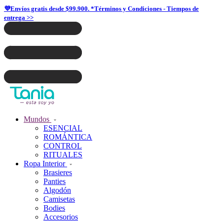
💜Envíos gratis desde $99.900. *Términos y Condiciones - Tiempos de
entrega >>
Mundos
ESENCIAL
ROMÁNTICA
CONTROL
RITUALES
Ropa Interior
Brasieres
Panties
Algodón
Camisetas
Bodies
Accesorios