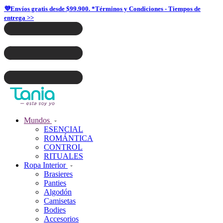
💜Envíos gratis desde $99.900. *Términos y Condiciones - Tiempos de
entrega >>
Mundos
ESENCIAL
ROMÁNTICA
CONTROL
RITUALES
Ropa Interior
Brasieres
Panties
Algodón
Camisetas
Bodies
Accesorios