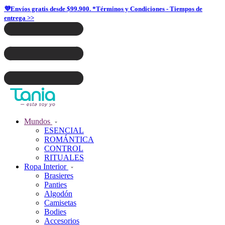
💜Envíos gratis desde $99.900. *Términos y Condiciones - Tiempos de
entrega >>
Mundos
ESENCIAL
ROMÁNTICA
CONTROL
RITUALES
Ropa Interior
Brasieres
Panties
Algodón
Camisetas
Bodies
Accesorios