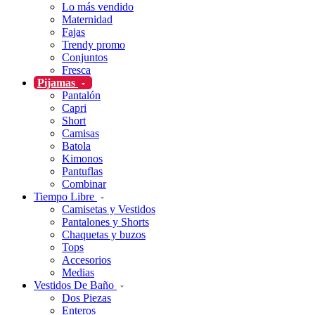
Lo más vendido
Maternidad
Fajas
Trendy promo
Conjuntos
Fresca
Pijamas
Pantalón
Capri
Short
Camisas
Batola
Kimonos
Pantuflas
Combinar
Tiempo Libre
Camisetas y Vestidos
Pantalones y Shorts
Chaquetas y buzos
Tops
Accesorios
Medias
Vestidos De Baño
Dos Piezas
Enteros