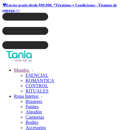
💜Envíos gratis desde $99.900. *Términos y Condiciones - Tiempos de
entrega >>
Mundos
ESENCIAL
ROMÁNTICA
CONTROL
RITUALES
Ropa Interior
Brasieres
Panties
Algodón
Camisetas
Bodies
Accesorios