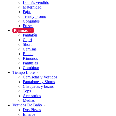
Lo más vendido
Maternidad
Fajas
Trendy promo
Conjuntos
Fresca
Pijamas
Pantalón
Capri
Short
Camisas
Batola
Kimonos
Pantuflas
Combinar
Tiempo Libre
Camisetas y Vestidos
Pantalones y Shorts
Chaquetas y buzos
Tops
Accesorios
Medias
Vestidos De Baño
Dos Piezas
Enteros