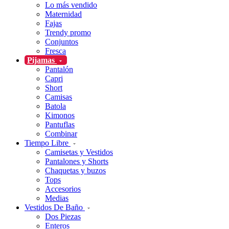
Lo más vendido
Maternidad
Fajas
Trendy promo
Conjuntos
Fresca
Pijamas
Pantalón
Capri
Short
Camisas
Batola
Kimonos
Pantuflas
Combinar
Tiempo Libre
Camisetas y Vestidos
Pantalones y Shorts
Chaquetas y buzos
Tops
Accesorios
Medias
Vestidos De Baño
Dos Piezas
Enteros