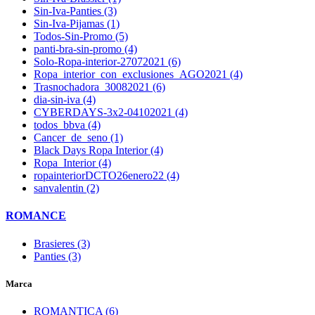
Sin-Iva-Panties (3)
Sin-Iva-Pijamas (1)
Todos-Sin-Promo (5)
panti-bra-sin-promo (4)
Solo-Ropa-interior-27072021 (6)
Ropa_interior_con_exclusiones_AGO2021 (4)
Trasnochadora_30082021 (6)
dia-sin-iva (4)
CYBERDAYS-3x2-04102021 (4)
todos_bbva (4)
Cancer_de_seno (1)
Black Days Ropa Interior (4)
Ropa_Interior (4)
ropainteriorDCTO26enero22 (4)
sanvalentin (2)
ROMANCE
Brasieres (3)
Panties (3)
Marca
ROMANTICA (6)