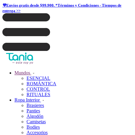
💜Envíos gratis desde $99.900. *Términos y Condiciones - Tiempos de
entrega >>
Mundos
ESENCIAL
ROMÁNTICA
CONTROL
RITUALES
Ropa Interior
Brasieres
Panties
Algodón
Camisetas
Bodies
Accesorios