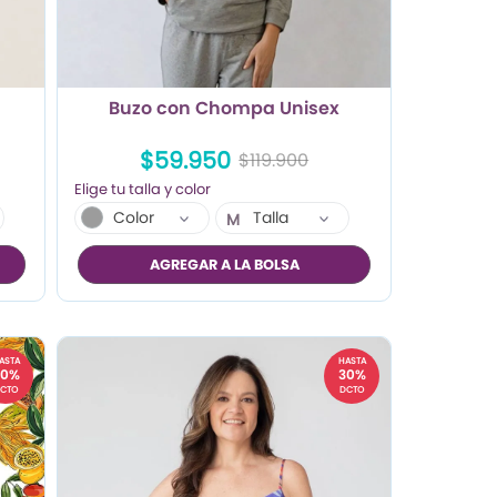
n
Buzo con Chompa Unisex
$59.950
$119.900
Color
Talla
M
L
AGREGAR A LA BOLSA
XL
ASTA
HASTA
30%
30%
CTO
DCTO