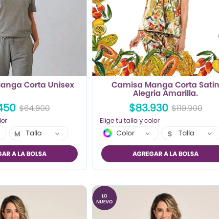
anga Corta Unisex
Camisa Manga Corta Sati
Alegria Amarilla.
450
$83.930
$64.900
$119.900
Talla
Color
Talla
M
S
L
M
AR A LA BOLSA
AGREGAR A LA BOLSA
XL
L
XL
LO
NUEVO