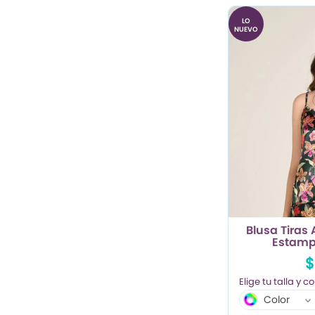
LO
NUEVO
Blusa Tiras 
Estamp
$
Color