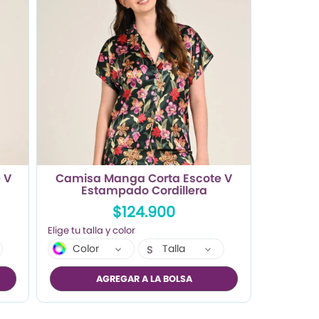
 V
Camisa Manga Corta Escote V
Estampado Cordillera
$124.900
Color
Talla
S
M
AGREGAR A LA BOLSA
L
XL