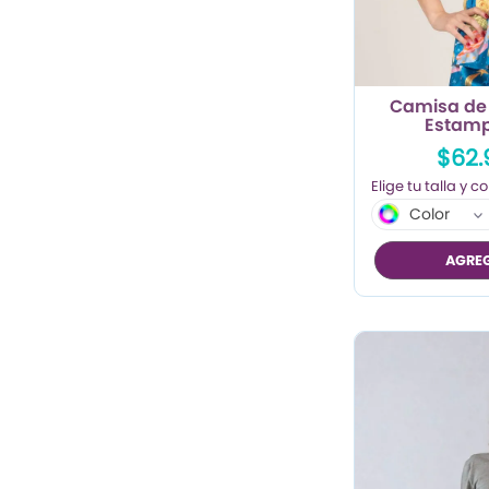
TRENDY PROMO
CONJUNTOS
Camisa de 
FRESCA
Estamp
$62.
Color
AGREG