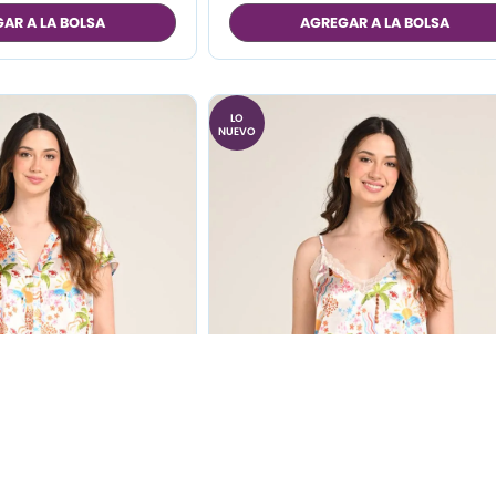
M
M
AR A LA BOLSA
AGREGAR A LA BOLSA
L
L
XL
LO
NUEVO
jama Manga Corta
Blusa Pijama Satín de Tiras 
r Estampado Playa
Encaje Mujer Estampado Pla
Fondo París.