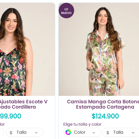
LO
NUEVO
Ajustables Escote V
Camisa Manga Corta Boton
ado Cordillera
Estampado Cartagena
99.900
$124.900
Talla
Color
Talla
S
S