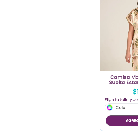
Camisa Man
Suelta Es
$
Color
AGREG