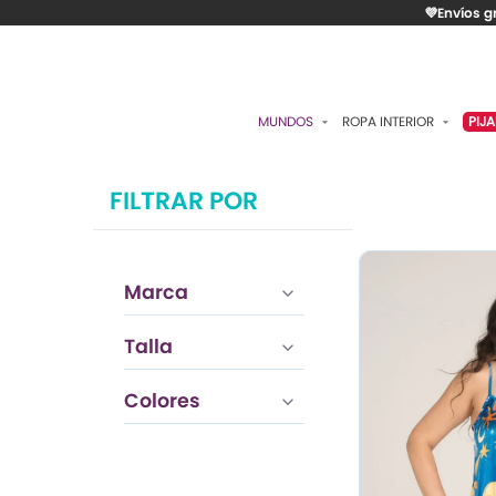
💜Envíos g
MUNDOS
ROPA INTERIOR
PIJ
ESENCIAL
BRASIERES
P
FILTRAR POR
ROMÁNTICA
PANTIES
C
CONTROL
ALGODÓN
S
Marca
RITUALES
CAMISETAS
C
BODIES
B
Talla
ACCESORIOS
K
Colores
LO MÁS VENDIDO
P
MATERNIDAD
C
FAJAS