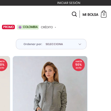
INICIAR SESIÓN
MI BOLSA
0
COLOMBIA
PROMO
CRÉDITO
ABONAR A MI CRÉDITO
Ordenar por:
ASTA
HASTA
30%
50%
CTO
DCTO