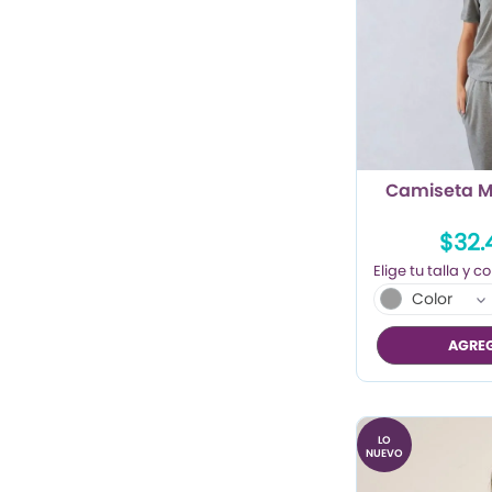
Camiseta M
$32.
Color
AGREG
LO
NUEVO