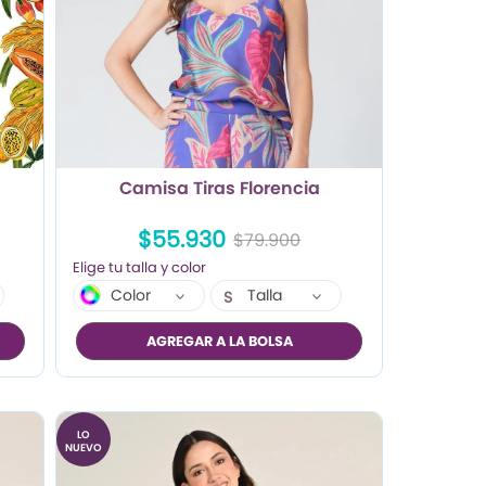
n
Camisa Tiras Florencia
$55.930
$79.900
Color
Talla
S
M
AGREGAR A LA BOLSA
L
LO
NUEVO