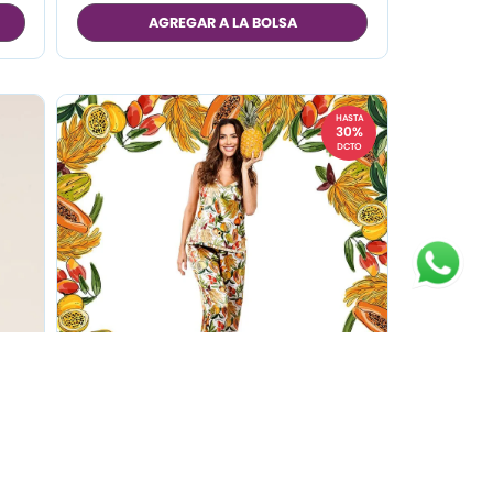
M
AGREGAR A LA BOLSA
L
HASTA
30%
DCTO
con
Camisa Tiras Satin Alegria
ya.
Amarilla.