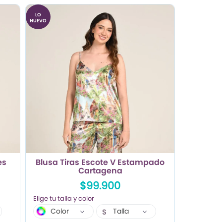
LO
NUEVO
es
Blusa Tiras Escote V Estampado
Cartagena
$99.900
Color
Talla
S