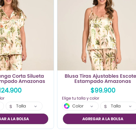
ga Corta Silueta
Blusa Tiras Ajustables Escote
tampado Amazonas
Estampado Amazonas
124.900
$99.900
Talla
Color
Talla
S
S
M
M
AR A LA BOLSA
AGREGAR A LA BOLSA
L
L
XL