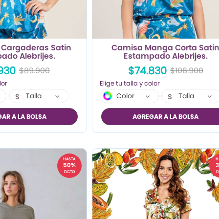
Cargaderas Satin
Camisa Manga Corta Sati
ado Alebrijes.
Estampado Alebrijes.
930
$74.830
$89.900
$106.900
Talla
Color
Talla
S
S
M
M
AR A LA BOLSA
AGREGAR A LA BOLSA
L
L
XL
HASTA
H
50%
DCTO
D