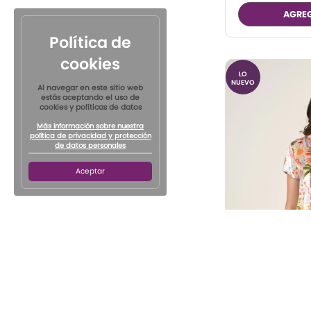
AGREG
Política de
cookies
LO
NUEVO
Al navegar en este sitio web
estás aceptando el uso de
cookies y políticas de datos
Más información sobre nuestra
política de privacidad y protección
de datos personales
Aceptar
Camisa Pi
Satín Muje
con 