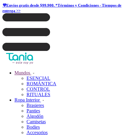
💜Envíos gratis desde $99.900. *Términos y Condiciones - Tiempos de
entrega >>
Mundos
ESENCIAL
ROMÁNTICA
CONTROL
RITUALES
Ropa Interior
Brasieres
Panties
Algodón
Camisetas
Bodies
Accesorios