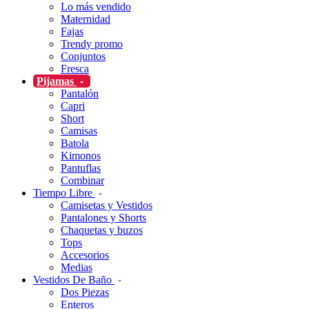
Lo más vendido
Maternidad
Fajas
Trendy promo
Conjuntos
Fresca
Pijamas
Pantalón
Capri
Short
Camisas
Batola
Kimonos
Pantuflas
Combinar
Tiempo Libre
Camisetas y Vestidos
Pantalones y Shorts
Chaquetas y buzos
Tops
Accesorios
Medias
Vestidos De Baño
Dos Piezas
Enteros