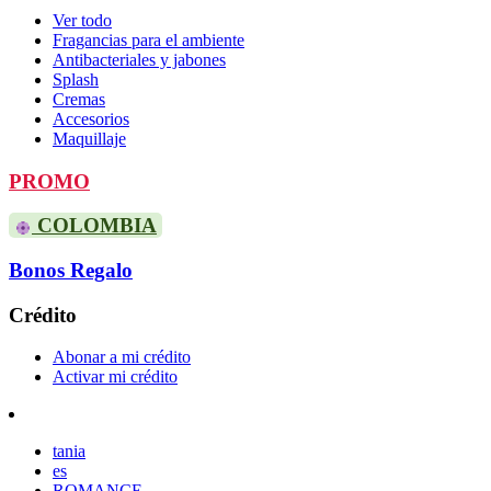
Ver todo
Fragancias para el ambiente
Antibacteriales y jabones
Splash
Cremas
Accesorios
Maquillaje
PROMO
COLOMBIA
Bonos Regalo
Crédito
Abonar a mi crédito
Activar mi crédito
tania
es
ROMANCE