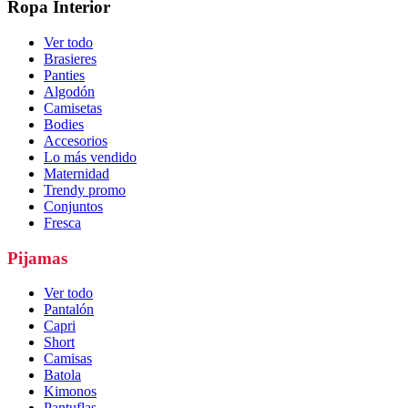
Ropa Interior
Ver todo
Brasieres
Panties
Algodón
Camisetas
Bodies
Accesorios
Lo más vendido
Maternidad
Trendy promo
Conjuntos
Fresca
Pijamas
Ver todo
Pantalón
Capri
Short
Camisas
Batola
Kimonos
Pantuflas