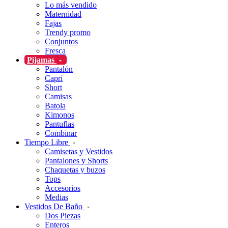
Lo más vendido
Maternidad
Fajas
Trendy promo
Conjuntos
Fresca
Pijamas
Pantalón
Capri
Short
Camisas
Batola
Kimonos
Pantuflas
Combinar
Tiempo Libre
Camisetas y Vestidos
Pantalones y Shorts
Chaquetas y buzos
Tops
Accesorios
Medias
Vestidos De Baño
Dos Piezas
Enteros