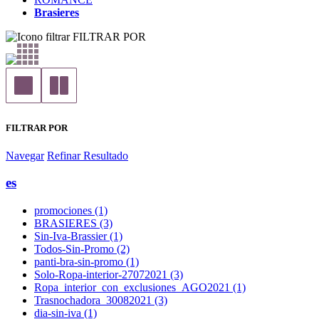
Brasieres
FILTRAR POR
FILTRAR POR
Navegar
Refinar Resultado
es
promociones (1)
BRASIERES (3)
Sin-Iva-Brassier (1)
Todos-Sin-Promo (2)
panti-bra-sin-promo (1)
Solo-Ropa-interior-27072021 (3)
Ropa_interior_con_exclusiones_AGO2021 (1)
Trasnochadora_30082021 (3)
dia-sin-iva (1)