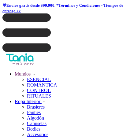
💜Envíos gratis desde $99.900. *Términos y Condiciones - Tiempos de
entrega >>
Mundos
ESENCIAL
ROMÁNTICA
CONTROL
RITUALES
Ropa Interior
Brasieres
Panties
Algodón
Camisetas
Bodies
Accesorios