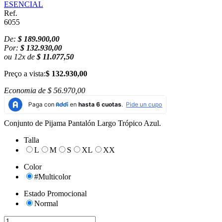
ESENCIAL
Ref.
6055
De:
$ 189.900,00
Por:
$ 132.930,00
ou
12
x
de
$ 11.077,50
Preço a vista:
$ 132.930,00
Economia de
$ 56.970,00
Conjunto de Pijama Pantalón Largo Trópico Azul.
Talla
L
M
S
XL
XX
Color
#Multicolor
Estado Promocional
Normal