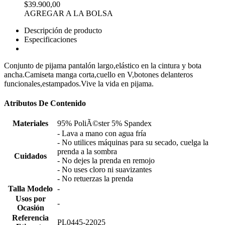
$39.900,00
AGREGAR A LA BOLSA
Descripción de producto
Especificaciones
Conjunto de pijama pantalón largo,elástico en la cintura y bota
ancha.Camiseta manga corta,cuello en V,botones delanteros
funcionales,estampados.Vive la vida en pijama.
Atributos De Contenido
Materiales
95% PoliÃ©ster 5% Spandex
- Lava a mano con agua fría
- No utilices máquinas para su secado, cuelga la
prenda a la sombra
Cuidados
- No dejes la prenda en remojo
- No uses cloro ni suavizantes
- No retuerzas la prenda
Talla Modelo
-
Usos por
-
Ocasión
Referencia
PL0445-22025