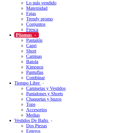
Lo más vendido
Maternidad
Fajas
Trendy promo
Conjuntos
Fresca
Pijamas
Pantalón
Capri
Short
Camisas
Batola
Kimonos
Pantuflas
Combinar
Tiempo Libre
Camisetas y Vestidos
Pantalones y Shorts
Chaquetas y buzos
Tops
Accesorios
Medias
Vestidos De Baño
Dos Piezas
Enteros