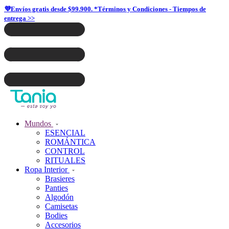
💜Envíos gratis desde $99.900. *Términos y Condiciones - Tiempos de
entrega >>
Mundos
ESENCIAL
ROMÁNTICA
CONTROL
RITUALES
Ropa Interior
Brasieres
Panties
Algodón
Camisetas
Bodies
Accesorios