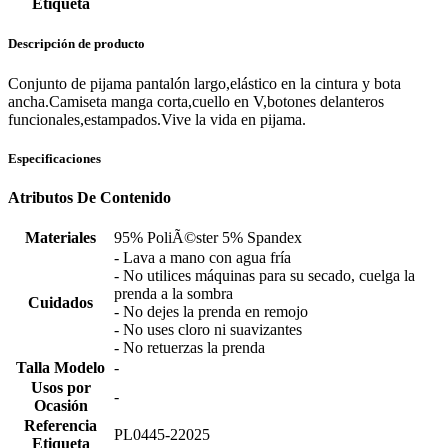
Etiqueta
Descripción de producto
Conjunto de pijama pantalón largo,elástico en la cintura y bota
ancha.Camiseta manga corta,cuello en V,botones delanteros
funcionales,estampados.Vive la vida en pijama.
Especificaciones
Atributos De Contenido
Materiales
95% PoliÃ©ster 5% Spandex
- Lava a mano con agua fría
- No utilices máquinas para su secado, cuelga la
prenda a la sombra
Cuidados
- No dejes la prenda en remojo
- No uses cloro ni suavizantes
- No retuerzas la prenda
Talla Modelo
-
Usos por
-
Ocasión
Referencia
PL0445-22025
Etiqueta