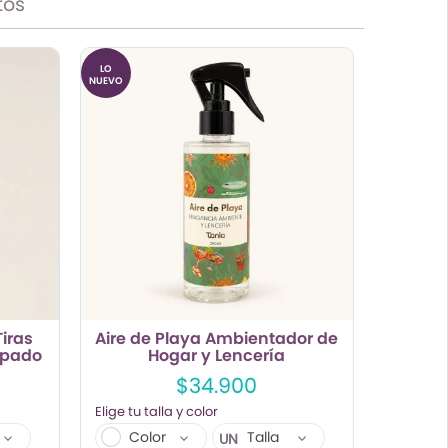
tos
LO
NUEVO
Tiras
Aire de Playa Ambientador de
mpado
Hogar y Lencería
$34.900
Color
Talla
UN