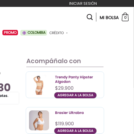
INICIAR SESIÓN
MI BOLSA
0
COLOMBIA
PROMO
CRÉDITO
ABONAR A MI CRÉDITO
Acompáñalo con
n
Trendy Panty Hipster
Algodon
130
$29.900
AGREGAR A LA BOLSA
Color
Talla
S
Brasier Ultrabra
M
$119.900
L
AGREGAR A LA BOLSA