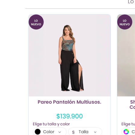
Lo
LO
LO
NUEVO
NUEVO
Pareo Pantalón Multiusos.
S
Co
$139.900
Color
Talla
C
S