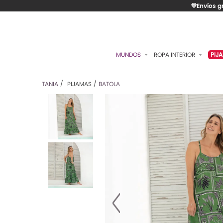
💜Envíos g
MUNDOS
ROPA INTERIOR
PIJ
ESENCIAL
BRASIERES
P
TANIA
PIJAMAS
BATOLA
ROMÁNTICA
PANTIES
C
CONTROL
ALGODÓN
S
RITUALES
CAMISETAS
C
BODIES
B
ACCESORIOS
K
LO MÁS VENDIDO
P
MATERNIDAD
C
FAJAS