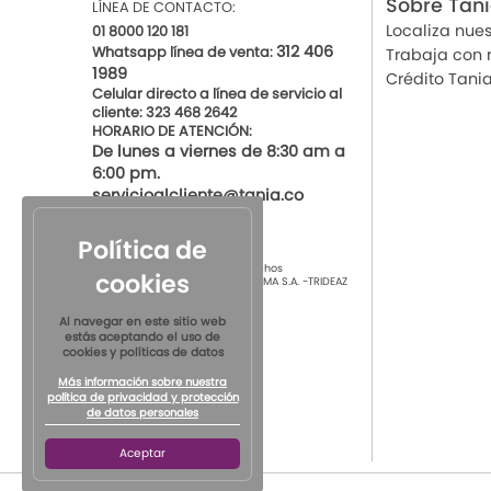
Sobre Tan
LÍNEA DE CONTACTO:
Localiza nues
01 8000 120 181
312 406
Whatsapp línea de venta:
Trabaja con 
1989
Crédito Tani
Celular directo a línea de servicio al
cliente: 323 468 2642
HORARIO DE ATENCIÓN:
De lunes a viernes de 8:30 am a
6:00 pm.
servicioalcliente@tania.co
Política de
© 2021 por Tania Todos los derechos
cookies
Reservados
TIENDAS DE ROPA INTIMA S.A. -TRIDEAZ
S.A. Nit 890.901.218-4
Al navegar en este sitio web
estás aceptando el uso de
cookies y políticas de datos
Más información sobre nuestra
política de privacidad y protección
de datos personales
Aceptar