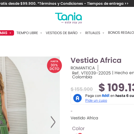
ratis desde $99.900. *Términos y Condiciones - Tiempos de entrega >>
BONOS REGALO
TIEMPO LIBRE
VESTIDOS DE BAÑO
RITUALES
AMAS
FRAGANCIAS PARA EL
DOS PIEZAS
CAMISETAS Y VESTIDOS
ANTALÓN
AMBIENTE
ENTEROS
PANTALONES Y SHORTS
APRI
Vestido Africa
ANTIBACTERIALES Y
HASTA
JABONES
30%
CONTROL
CHAQUETAS Y BUZOS
HORT
ROMANTICA
DCTO
| Hecho e
Ref.
VTE039-22025
SPLASH
Colombia
PAREOS
TOPS
AMISAS
Por:
$ 109.
CREMAS
DE:
$ 155.900
ACCESORIOS
ACCESORIOS
ATOLA
MAQUILLAJE
MEDIAS
IMONOS
ACCESORIOS
-
ANTUFLAS
Vestido Africa
OMBINAR
Color