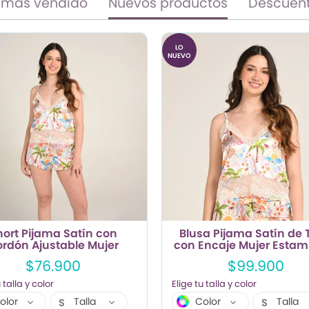
 más vendido
Nuevos productos
Descuen
LO
NUEVO
hort Pijama Satín con
Blusa Pijama Satín de 
rdón Ajustable Mujer
con Encaje Mujer Esta
Estampado Playa.
Playa.
$76.900
$99.900
olor
Talla
Color
Talla
S
S