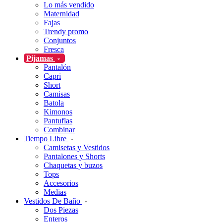
Lo más vendido
Maternidad
Fajas
Trendy promo
Conjuntos
Fresca
Pijamas
Pantalón
Capri
Short
Camisas
Batola
Kimonos
Pantuflas
Combinar
Tiempo Libre
Camisetas y Vestidos
Pantalones y Shorts
Chaquetas y buzos
Tops
Accesorios
Medias
Vestidos De Baño
Dos Piezas
Enteros