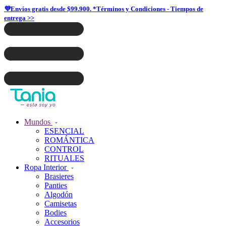
💜Envíos gratis desde $99.900. *Términos y Condiciones - Tiempos de
entrega >>
Mundos
ESENCIAL
ROMÁNTICA
CONTROL
RITUALES
Ropa Interior
Brasieres
Panties
Algodón
Camisetas
Bodies
Accesorios