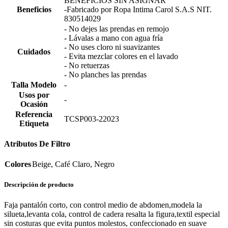
BENEFICIOS SIN ASIGNAR
Beneficios
-Fabricado por Ropa Intima Carol S.A.S NIT.
830514029
- No dejes las prendas en remojo
- Lávalas a mano con agua fría
- No uses cloro ni suavizantes
Cuidados
- Evita mezclar colores en el lavado
- No retuerzas
- No planches las prendas
Talla Modelo
-
Usos por
-
Ocasión
Referencia
TCSP003-22023
Etiqueta
Atributos De Filtro
Colores
Beige, Café Claro, Negro
Descripción de producto
Faja pantalón corto, con control medio de abdomen,modela la
silueta,levanta cola, control de cadera resalta la figura,textil especial
sin costuras que evita puntos molestos, confeccionado en suave