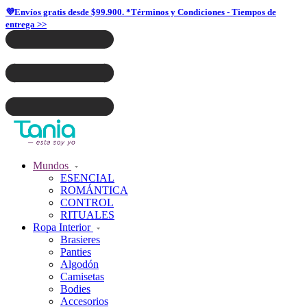
💜Envíos gratis desde $99.900. *Términos y Condiciones - Tiempos de
entrega >>
Mundos
ESENCIAL
ROMÁNTICA
CONTROL
RITUALES
Ropa Interior
Brasieres
Panties
Algodón
Camisetas
Bodies
Accesorios