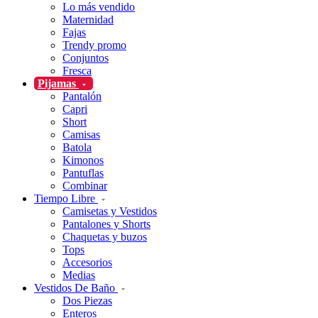
Lo más vendido
Maternidad
Fajas
Trendy promo
Conjuntos
Fresca
Pijamas
Pantalón
Capri
Short
Camisas
Batola
Kimonos
Pantuflas
Combinar
Tiempo Libre
Camisetas y Vestidos
Pantalones y Shorts
Chaquetas y buzos
Tops
Accesorios
Medias
Vestidos De Baño
Dos Piezas
Enteros