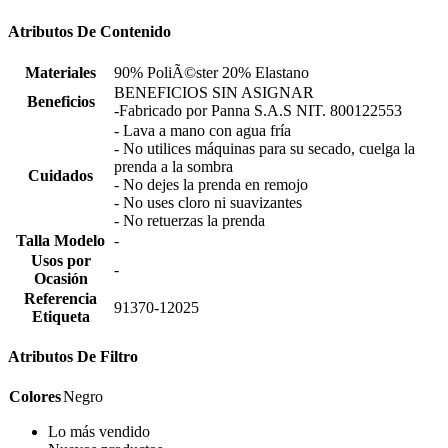
Atributos De Contenido
Materiales
90% PoliÃ©ster 20% Elastano
BENEFICIOS SIN ASIGNAR
Beneficios
-Fabricado por Panna S.A.S NIT. 800122553
- Lava a mano con agua fría
- No utilices máquinas para su secado, cuelga la
prenda a la sombra
Cuidados
- No dejes la prenda en remojo
- No uses cloro ni suavizantes
- No retuerzas la prenda
Talla Modelo
-
Usos por
-
Ocasión
Referencia
91370-12025
Etiqueta
Atributos De Filtro
Colores
Negro
Lo más vendido