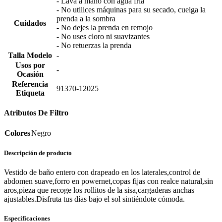
- Lava a mano con agua fría
- No utilices máquinas para su secado, cuelga la
prenda a la sombra
Cuidados
- No dejes la prenda en remojo
- No uses cloro ni suavizantes
- No retuerzas la prenda
Talla Modelo
-
Usos por
-
Ocasión
Referencia
91370-12025
Etiqueta
Atributos De Filtro
Colores
Negro
Descripción de producto
Vestido de baño entero con drapeado en los laterales,control de
abdomen suave,forro en powernet,copas fijas con realce natural,sin
aros,pieza que recoge los rollitos de la sisa,cargaderas anchas
ajustables.Disfruta tus días bajo el sol sintiéndote cómoda.
Especificaciones