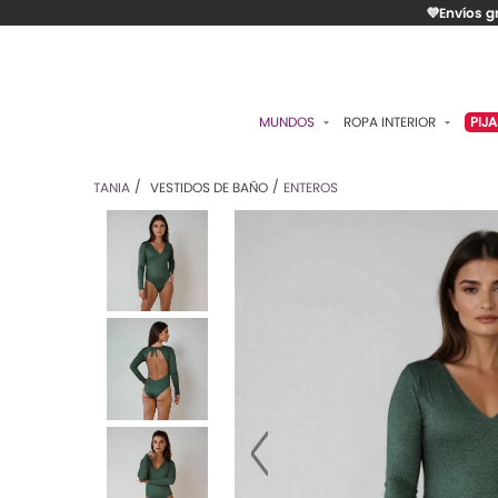
💜Envíos g
MUNDOS
ROPA INTERIOR
PIJ
ESENCIAL
BRASIERES
P
TANIA
VESTIDOS DE BAÑO
ENTEROS
ROMÁNTICA
PANTIES
C
CONTROL
ALGODÓN
S
RITUALES
CAMISETAS
C
BODIES
B
ACCESORIOS
K
LO MÁS VENDIDO
P
MATERNIDAD
C
FAJAS