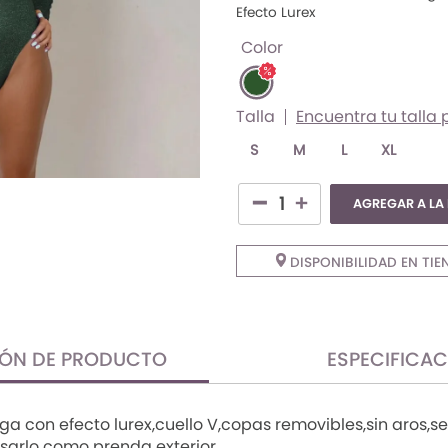
Efecto Lurex
Color
Talla
Encuentra tu talla 
S
M
L
XL
AGREGAR A LA
DISPONIBILIDAD EN TIE
IÓN DE PRODUCTO
ESPECIFICA
 con efecto lurex,cuello V,copas removibles,sin aros,se
usarlo como prenda exterior.