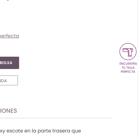
Color
Talla
UN
perfecta
 BOLSA
ENCUENTRA
TU TALLA
PERFECTA
NDA
CIONES
xy escote en la parte trasera que