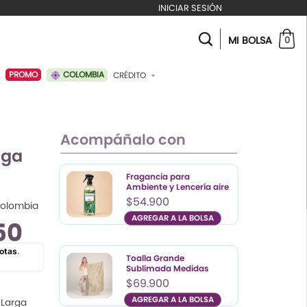
INICIAR SESIÓN
MI BOLSA
0
COLOMBIA
PROMO
CRÉDITO
ABONAR A MI CRÉDITO
Acompáñalo con
rga
Fragancia para
Ambiente y Lencería aire
de verano
$54.900
Colombia
AGREGAR A LA BOLSA
50
Color
Talla
UN
Toalla Grande
Sublimada Medidas
130x80
$69.900
AGREGAR A LA BOLSA
 Larga