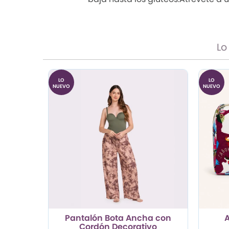
Lo
LO
LO
NUEVO
NUEVO
Pantalón Bota Ancha con
Cordón Decorativo