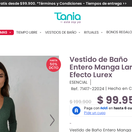
ratis desde $99.900. *Términos y Condiciones - Tiempos de entrega >>
BONOS REGALO
TIEMPO LIBRE
VESTIDOS DE BAÑO
RITUALES
AMAS
FRAGANCIAS PARA EL
DOS PIEZAS
CAMISETAS Y VESTIDOS
ANTALÓN
AMBIENTE
ENTEROS
PANTALONES Y SHORTS
APRI
Vestido de Baño
ANTIBACTERIALES Y
HASTA
JABONES
50%
Entero Manga La
CONTROL
CHAQUETAS Y BUZOS
HORT
DCTO
Efecto Lurex
SPLASH
PAREOS
TOPS
AMISAS
ESENCIAL
CREMAS
ACCESORIOS
ACCESORIOS
| Hecho en 
ATOLA
Ref.
71417-22024
Por:
$ 99.9
MAQUILLAJE
MEDIAS
IMONOS
DE:
$ 199.900
ACCESORIOS
ANTUFLAS
OMBINAR
-
Vestido de Baño Entero Manga