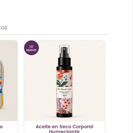
tos
LO
NUEVO
do
Aceite en Seco Corporal
Humectante