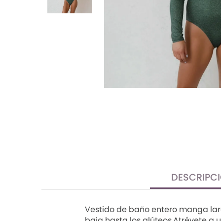
TRENDY PROMO
CONJUNTOS
FRESCA
DESCRIPC
Vestido de baño entero manga larga
baja hasta los glúteos.Atrévete a 