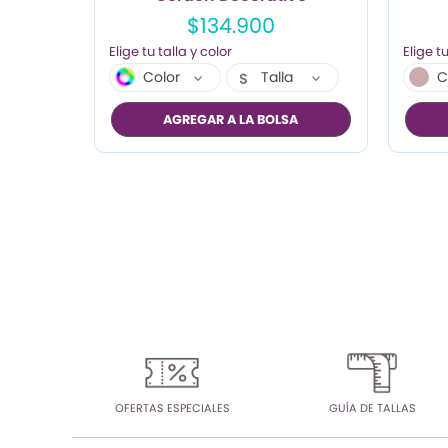
$134.900
Color
Talla
C
S
M
AGREGAR A LA BOLSA
L
XL
OFERTAS ESPECIALES
GUÍA DE TALLAS