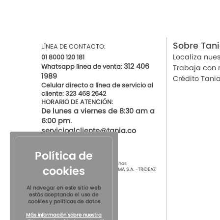
Sobre Tan
LÍNEA DE CONTACTO:
Localiza nues
01 8000 120 181
312 406
Whatsapp línea de venta:
Trabaja con 
1989
Crédito Tani
Celular directo a línea de servicio al
cliente: 323 468 2642
HORARIO DE ATENCIÓN:
De lunes a viernes de 8:30 am a
6:00 pm.
servicioalcliente@tania.co
Política de
© 2021 por Tania Todos los derechos
cookies
Reservados
TIENDAS DE ROPA INTIMA S.A. -TRIDEAZ
S.A. Nit 890.901.218-4
Al navegar en este sitio web
estás aceptando el uso de
cookies y políticas de datos
Más información sobre nuestra