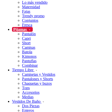
Lo más vendido
Maternidad
Fajas
Trendy promo
Conjuntos
Fresca
Pijamas
Pantalón
Capri
Short
Camisas
Batola
Kimonos
Pantuflas
Combinar
Tiempo Libre
Camisetas y Vestidos
Pantalones y Shorts
Chaquetas y buzos
Tops
Accesorios
Medias
Vestidos De Baño
Dos Piezas
Enteros