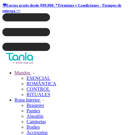
💜Envíos gratis desde $99.900. *Términos y Condiciones - Tiempos de
entrega >>
Mundos
ESENCIAL
ROMÁNTICA
CONTROL
RITUALES
Ropa Interior
Brasieres
Panties
Algodón
Camisetas
Bodies
Accesorios