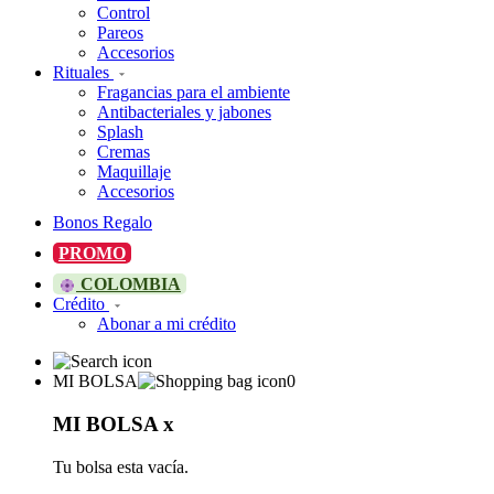
Control
Pareos
Accesorios
Rituales
Fragancias para el ambiente
Antibacteriales y jabones
Splash
Cremas
Maquillaje
Accesorios
Bonos Regalo
PROMO
COLOMBIA
Crédito
Abonar a mi crédito
MI BOLSA
0
MI BOLSA
x
Tu bolsa esta vacía.