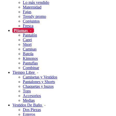
Lo más vendido
Maternidad
Fajas
Trendy promo
Conjuntos
Fresca
Pijamas
Pantalón
Capri
Short
Camisas
Batola
Kimonos
Pantuflas
Combinar
Tiempo Libre
Camisetas y Vestidos
Pantalones y Shorts
Chaquetas y buzos
Tops
Accesorios
Medias
Vestidos De Baño
Dos Piezas
Enteros