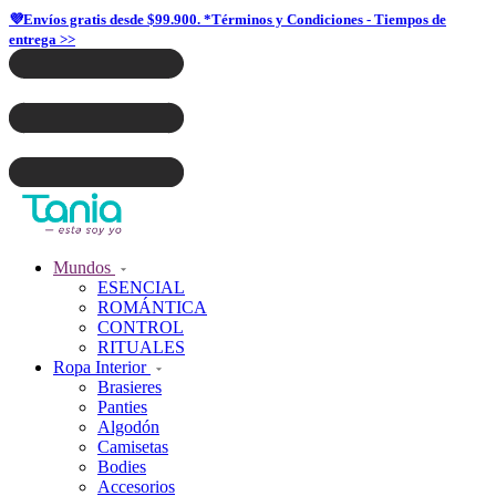
💜Envíos gratis desde $99.900. *Términos y Condiciones - Tiempos de
entrega >>
Mundos
ESENCIAL
ROMÁNTICA
CONTROL
RITUALES
Ropa Interior
Brasieres
Panties
Algodón
Camisetas
Bodies
Accesorios