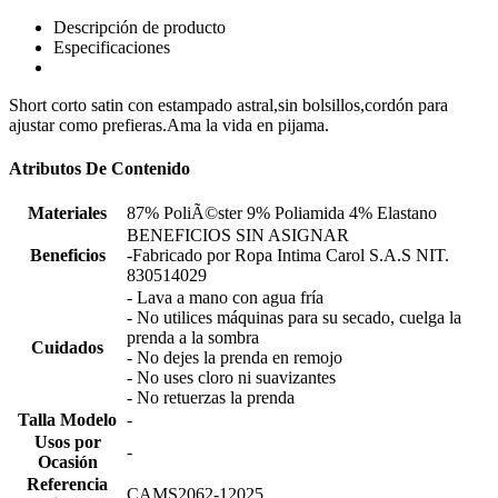
Descripción de producto
Especificaciones
Short corto satin con estampado astral,sin bolsillos,cordón para
ajustar como prefieras.Ama la vida en pijama.
Atributos De Contenido
Materiales
87% PoliÃ©ster 9% Poliamida 4% Elastano
BENEFICIOS SIN ASIGNAR
Beneficios
-Fabricado por Ropa Intima Carol S.A.S NIT.
830514029
- Lava a mano con agua fría
- No utilices máquinas para su secado, cuelga la
prenda a la sombra
Cuidados
- No dejes la prenda en remojo
- No uses cloro ni suavizantes
- No retuerzas la prenda
Talla Modelo
-
Usos por
-
Ocasión
Referencia
CAMS2062-12025