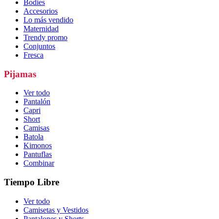
Bodies
Accesorios
Lo más vendido
Maternidad
Trendy promo
Conjuntos
Fresca
Pijamas
Ver todo
Pantalón
Capri
Short
Camisas
Batola
Kimonos
Pantuflas
Combinar
Tiempo Libre
Ver todo
Camisetas y Vestidos
Pantalones y Shorts