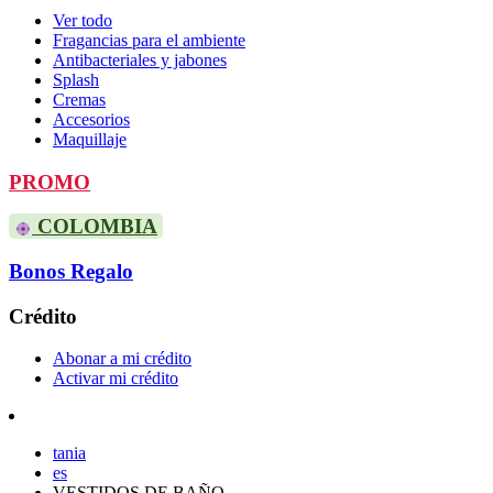
Ver todo
Fragancias para el ambiente
Antibacteriales y jabones
Splash
Cremas
Accesorios
Maquillaje
PROMO
COLOMBIA
Bonos Regalo
Crédito
Abonar a mi crédito
Activar mi crédito
tania
es
VESTIDOS DE BAÑO