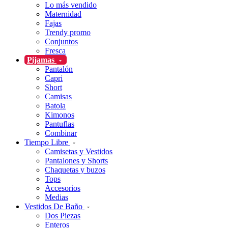
Lo más vendido
Maternidad
Fajas
Trendy promo
Conjuntos
Fresca
Pijamas
Pantalón
Capri
Short
Camisas
Batola
Kimonos
Pantuflas
Combinar
Tiempo Libre
Camisetas y Vestidos
Pantalones y Shorts
Chaquetas y buzos
Tops
Accesorios
Medias
Vestidos De Baño
Dos Piezas
Enteros