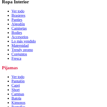
Ropa Interior
Ver todo
Brasieres
Panties
Algodón
Camisetas
Bodies
Accesorios
Lo más vendido
Maternidad
Trendy promo
Conjuntos
Fresca
Pijamas
Ver todo
Pantalón
Capri
Short
Camisas
Batola
Kimonos
Pantuflas