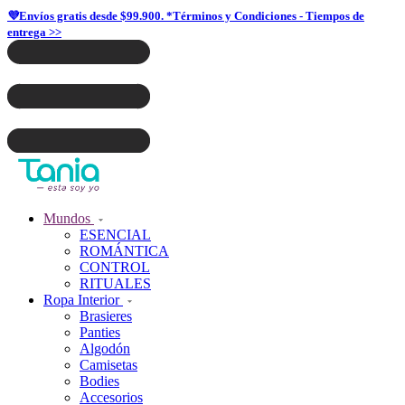
💜Envíos gratis desde $99.900. *Términos y Condiciones - Tiempos de
entrega >>
Mundos
ESENCIAL
ROMÁNTICA
CONTROL
RITUALES
Ropa Interior
Brasieres
Panties
Algodón
Camisetas
Bodies
Accesorios