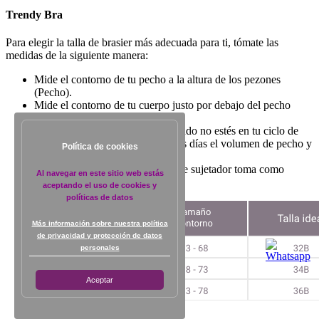
Trendy Bra
Para elegir la talla de brasier más adecuada para ti, tómate las
medidas de la siguiente manera:
Mide el contorno de tu pecho a la altura de los pezones
(Pecho).
Mide el contorno de tu cuerpo justo por debajo del pecho
(Bajo pecho).
Toma las medidas sin ropa y cuando no estés en tu ciclo de
menstruación porque durante esos días el volumen de pecho y
Política de cookies
vientre aumenta.
Si deseas comprar un accesorio de sujetador toma como
Al navegar en este sitio web estás
referencia tu talla de sujetador.
aceptando el uso de cookies y
políticas de datos
Más información sobre nuestra política
de privacidad y protección de datos
personales
Aceptar