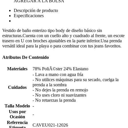
AGREGAR A LA BOLSA
Descripción de producto
Especificaciones
Vestido de baño enterizo tipo body de diseño básico sin
estructuras.Cuenta con un cuello alto y cuadrado al frente, un escote
trasero en U con broches ajustables en la parte inferior.Una prenda
versátil ideal para la playa o para combinar con tus jeans favoritos.
Atributos De Contenido
Materiales
78% PoliÃ©ster 24% Elastano
- Lava a mano con agua fría
- No utilices máquinas para su secado, cuelga la
prenda a la sombra
Cuidados
- No dejes la prenda en remojo
- No uses cloro ni suavizantes
- No retuerzas la prenda
Talla Modelo
-
Usos por
-
Ocasión
Referencia
CAVEU021-12026
Etiqueta