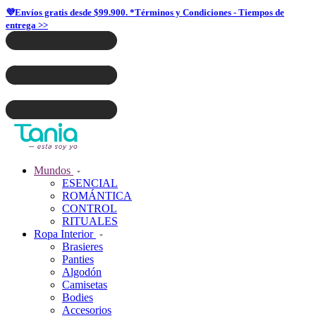
💜Envíos gratis desde $99.900. *Términos y Condiciones - Tiempos de
entrega >>
Mundos
ESENCIAL
ROMÁNTICA
CONTROL
RITUALES
Ropa Interior
Brasieres
Panties
Algodón
Camisetas
Bodies
Accesorios