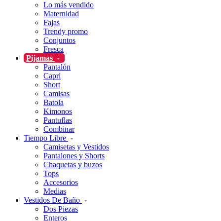
Lo más vendido
Maternidad
Fajas
Trendy promo
Conjuntos
Fresca
Pijamas
Pantalón
Capri
Short
Camisas
Batola
Kimonos
Pantuflas
Combinar
Tiempo Libre
Camisetas y Vestidos
Pantalones y Shorts
Chaquetas y buzos
Tops
Accesorios
Medias
Vestidos De Baño
Dos Piezas
Enteros