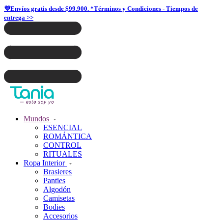
💜Envíos gratis desde $99.900. *Términos y Condiciones - Tiempos de
entrega >>
Mundos
ESENCIAL
ROMÁNTICA
CONTROL
RITUALES
Ropa Interior
Brasieres
Panties
Algodón
Camisetas
Bodies
Accesorios