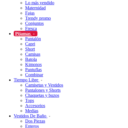
Lo más vendido
Maternidad
Fajas
Trendy promo
Conjuntos
Fresca
Pijamas
Pantalón
Capri
Short
Camisas
Batola
Kimonos
Pantuflas
Combinar
Tiempo Libre
Camisetas y Vestidos
Pantalones y Shorts
Chaquetas y buzos
Tops
Accesorios
Medias
Vestidos De Baño
Dos Piezas
Enteros